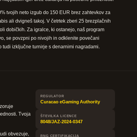
0% tvojih neto izgub do 150 EUR brez zahtevkov za
is ali dvigneš takoj. V četrtek zberi 25 brezplačnih
li dobičkih. Za igralce, ki ostanejo, naš program
o, se povzpni po nivojih in odklenite povečani
o tudi izključne turnirje s denarnimi nagradami.
REGULATOR
Curacao eGaming Authority
dzoruje
lednosti. Tvoja
ŠTEVILKA LICENCE
8048/JAZ-2024-0347
tudi obvezuje,
RNG CERTIFIKACIJA