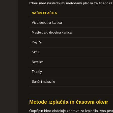
Izberi med naslednjimi metodami plačila za financiran
NAČIN PLAČILA
Visa debetna kartica
Mastercard debetna kartica
PayPal
Skrill
Neteller
Trustly
Bančni nakazilo
Metode izplačila in časovni okvir
OopSpin hitro obdeluje zahteve za izplačilo. Vsa prva