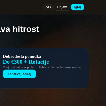
Prijava
Igraj
SL
▾
va hitrost
Dobrodošla ponudka
Do €300 + Rotacije
Tvoj prvi polog se podvoji. Polna razdelitev bonusov spodaj.
Zahtevaj sedaj