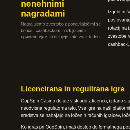
nenehnimi
nagradami
Izgubi in 
poslovanje
Nagrajujemo zvestobo z ponavljajočimi se
rotacij na
bonusi, cashbackom in izključnimi
zvestobe V
привилегијам, ki delujejo zate vsak teden.
cashback, r
Licencirana in regulirana igra
OopSpin Casino deluje v skladu z licenco, izdano s s
neodvisna regulatorna telo. Vse igre na naši platformi 
sredstva se nahajajo na ločenih računih igralcev, loče
Ko igras pri OopSpin, imaš dostop do formalnega post