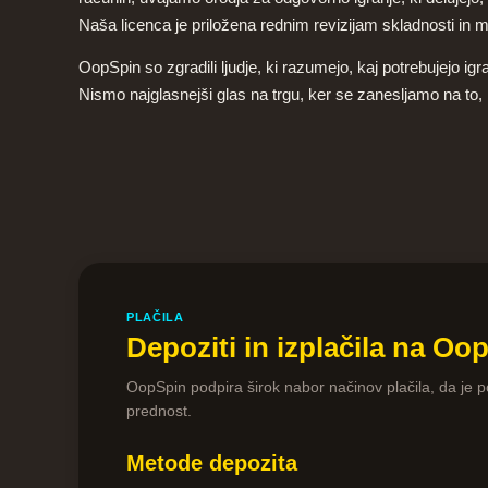
Naša licenca je priložena rednim revizijam skladnosti in 
OopSpin so zgradili ljudje, ki razumejo, kaj potrebujejo ig
Nismo najglasnejši glas na trgu, ker se zanesljamo na to, 
PLAČILA
Depoziti in izplačila na Oo
OopSpin podpira širok nabor načinov plačila, da je p
prednost.
Metode depozita