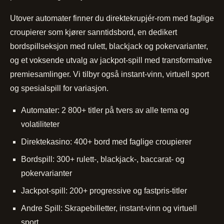
Utover automater finner du direktekrupjér-rom med faglige
croupierer som kjører sanntidsbord, en dedikert
bordspillseksjon med rulett, blackjack og pokervarianter,
og et voksende utvalg av jackpot-spill med transformative
premiesamlinger. Vi tilbyr også instant-vinn, virtuell sport
og spesialspill for variasjon.
Automater: 2 800+ titler på tvers av alle tema og
volatiliteter
Direktekasino: 400+ bord med faglige croupierer
Bordspill: 300+ rulett-, blackjack-, baccarat- og
pokervarianter
Jackpot-spill: 200+ progressive og fastpris-titler
Andre Spill: Skrapebilletter, instant-vinn og virtuell
sport