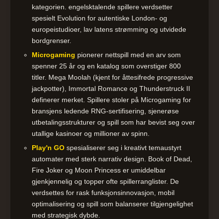
kategorien. engelsktalende spillere verdsetter
spesielt Evolution for autentiske London- og
europeistudioer, lav latens strømming og utvidede
bordgrenser.
Microgaming
pionerer nettspill med en arv som
spenner 25 år og en katalog som overstiger 800
titler. Mega Moolah (kjent for åttesifrede progressive
jackpotter), Immortal Romance og Thunderstruck II
definerer merket. Spillere stoler på Microgaming for
bransjens ledende RNG-sertifisering, sjenerøse
utbetalingsstrukturer og spill som har bevist seg over
utallige kasinoer og millioner av spinn.
Play'n GO
spesialiserer seg i kreativt temaustyrt
automater med sterk narrativ design. Book of Dead,
Fire Joker og Moon Princess er umiddelbar
gjenkjennelig og topper ofte spillerranglister. De
verdsettes for rask funksjonsinnovasjon, mobil
optimalisering og spill som balanserer tilgjengelighet
med strategisk dybde.