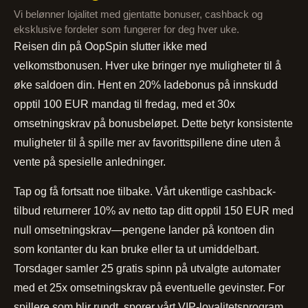
Vi belønner lojalitet med gjentatte bonuser, cashback og
eksklusive fordeler som fungerer for deg hver uke.
Reisen din på OopSpin slutter ikke med
velkomstbonusen. Hver uke bringer nye muligheter til å
øke saldoen din. Hent en 20% ladebonus på innskudd
opptil 100 EUR mandag til fredag, med et 30x
omsetningskrav på bonusbeløpet. Dette betyr konsistente
muligheter til å spille mer av favorittspillene dine uten å
vente på spesielle anledninger.
Tap og få fortsatt noe tilbake. Vårt ukentlige cashback-
tilbud returnerer 10% av netto tap ditt opptil 150 EUR med
null omsetningskrav—pengene lander på kontoen din
som kontanter du kan bruke eller ta ut umiddelbart.
Torsdager samler 25 gratis spinn på utvalgte automater
med et 25x omsetningskrav på eventuelle gevinster. For
spillere som blir rundt, sporer vårt VIP-loyalitetsprogram