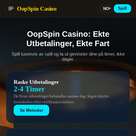
OopSpin Casino
Spill
NO
▾
OopSpin Casino: Ekte
Utbetalinger, Ekte Fart
Spill tusenvis av spill og ta ut gevinster dine på timer, ikke
dager.
Raske Utbetalinger
2-4 Timer
De fleste utbetalinger behandles samme dag. Ingen skjulte
forsinkelser eller verifikasjonsløkker.
Se Metoder