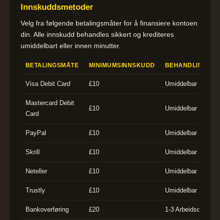
Innskuddsmetoder
Velg fra følgende betalingsmåter for å finansiere kontoen
din. Alle innskudd behandles sikkert og krediteres
umiddelbart eller innen minutter.
BETALINGSMÅTE
MINIMUMSINNSKUDD
BEHANDLINGSTI
Visa Debit Card
£10
Umiddelbar
Mastercard Debit
£10
Umiddelbar
Card
PayPal
£10
Umiddelbar
Skrill
£10
Umiddelbar
Neteller
£10
Umiddelbar
Trustly
£10
Umiddelbar
Bankoverføring
£20
1-3 Arbeidsdager