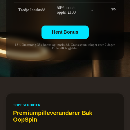
50% match
Tredje Innskudd
-
35x bonus
opptil £100
Hent Bonus
18+. Omsetning 35x bonus og innskudd. Gratis spinn utløper etter 7 dager.
Fulle vilkår gjelder.
TOPPSTUDIOER
Premiumpilleverandører Bak
OopSpin