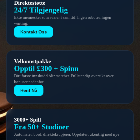
Direktestøtte
24/7 Tilgjengelig
Ekte mennesker som svarer i sanntid. Ingen roboter, ingen
venting.
Kontakt Oss
Velkomstpakke
Opptil £300 + Spinn
Ditt første innskudd blir matchet. Fullstendig oversikt over
bonuser nedenfor.
Hent Nå
3000+ Spill
Fra 50+ Studioer
Automater, bord, direktekrupjerer. Oppdatert ukentlig med nye