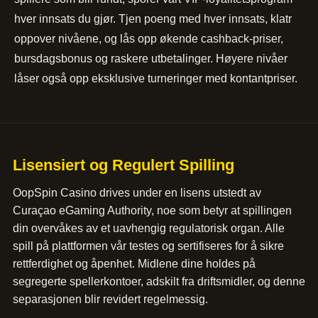
hver innsats du gjør. Tjen poeng med hver innsats, klatr
oppover nivåene, og lås opp økende cashback-priser,
bursdagsbonus og raskere utbetalinger. Høyere nivåer
låser også opp eksklusive turneringer med kontantpriser.
Lisensiert og Regulert Spilling
OopSpin Casino drives under en lisens utstedt av
Curaçao eGaming Authority, noe som betyr at spillingen
din overvåkes av et uavhengig regulatorisk organ. Alle
spill på plattformen vår testes og sertifiseres for å sikre
rettferdighet og åpenhet. Midlene dine holdes på
segregerte spellerkontoer, adskilt fra driftsmidler, og denne
separasjonen blir revidert regelmessig.