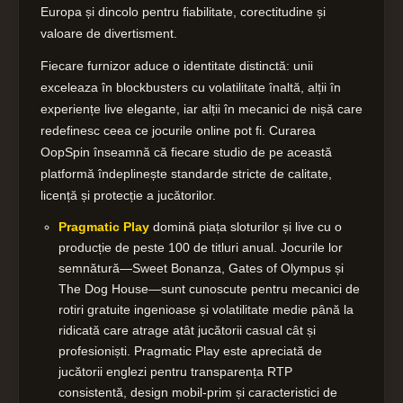
Europa și dincolo pentru fiabilitate, corectitudine și
valoare de divertisment.
Fiecare furnizor aduce o identitate distinctă: unii
exceleaza în blockbusters cu volatilitate înaltă, alții în
experiențe live elegante, iar alții în mecanici de nișă care
redefinesc ceea ce jocurile online pot fi. Curarea
OopSpin înseamnă că fiecare studio de pe această
platformă îndeplinește standarde stricte de calitate,
licență și protecție a jucătorilor.
Pragmatic Play
domină piața sloturilor și live cu o
producție de peste 100 de titluri anual. Jocurile lor
semnătură—Sweet Bonanza, Gates of Olympus și
The Dog House—sunt cunoscute pentru mecanici de
rotiri gratuite ingenioase și volatilitate medie până la
ridicată care atrage atât jucătorii casual cât și
profesioniști. Pragmatic Play este apreciată de
jucătorii englezi pentru transparența RTP
consistentă, design mobil-prim și caracteristici de