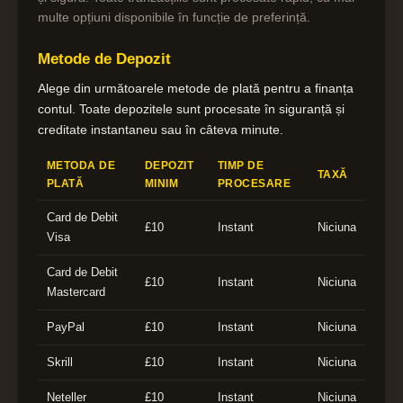
multe opțiuni disponibile în funcție de preferință.
Metode de Depozit
Alege din următoarele metode de plată pentru a finanța
contul. Toate depozitele sunt procesate în siguranță și
creditate instantaneu sau în câteva minute.
METODA DE
DEPOZIT
TIMP DE
TAXĂ
PLATĂ
MINIM
PROCESARE
Card de Debit
£10
Instant
Niciuna
Visa
Card de Debit
£10
Instant
Niciuna
Mastercard
PayPal
£10
Instant
Niciuna
Skrill
£10
Instant
Niciuna
Neteller
£10
Instant
Niciuna