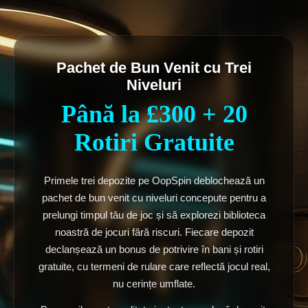
Pachet de Bun Venit cu Trei
Niveluri
Până la £300 + 20
Rotiri Gratuite
Primele trei depozite pe OopSpin deblochează un
pachet de bun venit cu niveluri concepute pentru a
prelungi timpul tău de joc și să explorezi biblioteca
noastră de jocuri fără riscuri. Fiecare depozit
declanșează un bonus de potrivire în bani și rotiri
gratuite, cu termeni de rulare care reflectă jocul real,
nu cerințe umflate.