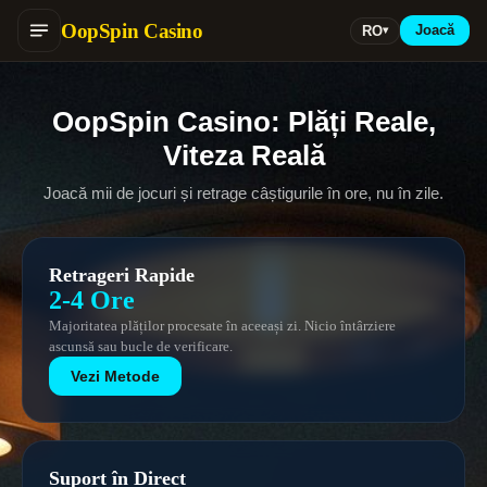
OopSpin Casino
Joacă
RO
▾
OopSpin Casino: Plăți Reale,
Viteza Reală
Joacă mii de jocuri și retrage câștigurile în ore, nu în zile.
Retrageri Rapide
2-4 Ore
Majoritatea plăților procesate în aceeași zi. Nicio întârziere
ascunsă sau bucle de verificare.
Vezi Metode
Suport în Direct