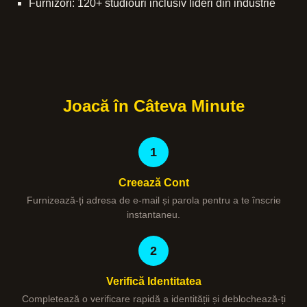
Furnizori: 120+ studiouri inclusiv lideri din industrie
Joacă în Câteva Minute
1
Creează Cont
Furnizează-ți adresa de e-mail și parola pentru a te înscrie
instantaneu.
2
Verifică Identitatea
Completează o verificare rapidă a identității și deblochează-ți