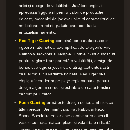
artei și design de volatilitate. Jucătorii englezi
apreciază Yggdrasil pentru valori de producție
ridicate, mecanici de joc exclusive și caracteristici de
multiplicare a rotirii gratuite care conduc la
entuzialism autentic.
Red Tiger Gaming
combină teme audacioase cu
rigoare matematică, exemplificat de Dragon's Fire,
Rainbow Jackpots și Temple Tumble. Sunt cunoscuți
pentru reglare transparentă a volatilității, design de
bonus strategic și jocuri care atrag atât entuziaști
casual cât și cu varianță ridicată. Red Tiger și-a
câștigat încrederea pe piețe reglementate pentru
design algoritm corect și echilibru de caracteristici
centrat pe jucător.
Push Gaming
urmărește design de joc ambițios cu
titluri precum Jammin' Jars, Fat Rabbit și Razor
Shark. Specialitatea lor este combinarea esteticii
vesele cu mecanici complexe și volatilitate ridicată,
creând jocuri care recompensează angajamentul și