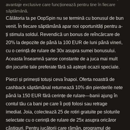
avantaje exclusive care funcționează pentru tine în fiecare
săptămână.
Călătoria ta pe OopSpin nu se termină cu bonusul de bun
venit. În fiecare săptămână apar noi oportunități pentru a-
ți stimula soldul. Revendică un bonus de reîncărcare de
20% la depozite de până la 100 EUR de luni până vineri,
cu o cerință de rulare de 30x asupra sumei bonusului.
Aceasta înseamnă șanse constante de a juca mai mult
din jocurile tale preferate fără să aștepti ocazii speciale.
Pierzi și primești totuși ceva înapoi. Oferta noastră de
cashback săptămânal returnează 10% din pierderile nete
până la 150 EUR fără cerințe de rulare—banii ajung în
contul tău ca bani pe care îi poți folosi sau retrage
imediat. Joia, colectează 25 de rotiri gratuite pe sloturile
selectate cu o cerință de rulare de 25x asupra oricăror
câștiguri. Pentru jucătorii care rămân, programul de