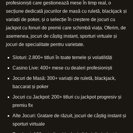
profesioniști care gestionează mese în timp real, o
secțiune dedicată jocurilor de masă cu ruletă, blackjack și
variații de poker, și o selecție în creștere de jocuri cu
jackpot cu fonuri de premii care schimbă viața. Oferim, de
asemenea, jocuri de câștig instant, sporturi virtuale și
jocuri de specialitate pentru varietate.
Sloturi: 2.800+ titluri în toate temele și volatilități
Casino Live: 400+ mese cu dealeri profesioniști
Jocuri de Masă: 300+ variații de ruletă, blackjack,
baccarat și poker
Jocuri cu Jackpot: 200+ titluri cu jackpot progresiv și
premiu fix
Alte Jocuri: Gratare de răzuit, jocuri de câștig instant și
sporturi virtuale