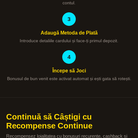
contul.
3
Adaugă Metoda de Plată
Introduce detaliile cardului și face-ți primul depozit.
4
Începe să Joci
Bonusul de bun venit este activat automat și ești gata să rotești.
Continuă să Câștigi cu
Recompense Continue
Recompensez loialitatea cu bonusuri recurente, cashback și