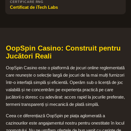
CERTIFICARE RNG
Certificat de iTech Labs
OopSpin Casino: Construit pentru
Jucători Reali
OopSpin Casino este o platformă de jocuri online reglementată
care reunește o selecție largă de jocuri de la mai mulți furnizori
într-o interfață simplă și eficientă. Operăm sub o licență de joc
valabilă și ne concentrăm pe experiența practică pe care
jucătorii o doresc cu adevărat: acces rapid la jocurile preferate,
termeni transparenți și mecanică de plată simplă.
Ceea ce diferențiază OopSpin pe piața aglomerată a
cazinourilor este angajamentul nostru pentru onestitate în locul
zgomotului. Nu ne umflam ofertele de bun venit cu cerințe de