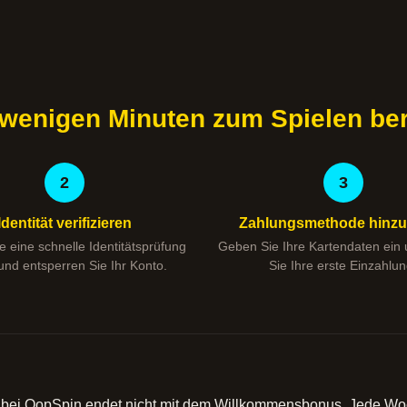
 wenigen Minuten zum Spielen ber
2
3
Identität verifizieren
Zahlungsmethode hinzu
e eine schnelle Identitätsprüfung
Geben Sie Ihre Kartendaten ein 
und entsperren Sie Ihr Konto.
Sie Ihre erste Einzahlun
 bei OopSpin endet nicht mit dem Willkommensbonus. Jede Woc