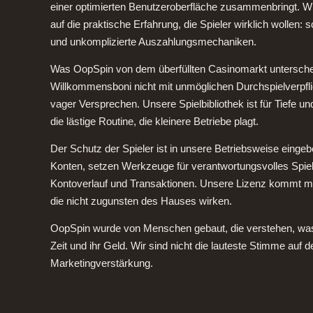
einer optimierten Benutzeroberfläche zusammenbringt. Wir
auf die praktische Erfahrung, die Spieler wirklich wollen:
und unkomplizierte Auszahlungsmechaniken.
Was OopSpin von dem überfüllten Casinomarkt unterscheid
Willkommensboni nicht mit unmöglichen Durchspielverpflich
vager Versprechen. Unsere Spielbibliothek ist für Tiefe un
die lästige Routine, die kleinere Betriebe plagt.
Der Schutz der Spieler ist in unsere Betriebsweise eingebe
Konten, setzen Werkzeuge für verantwortungsvolles Spiele
Kontoverlauf und Transaktionen. Unsere Lizenz kommt m
die nicht zugunsten des Hauses wirken.
OopSpin wurde von Menschen gebaut, die verstehen, was S
Zeit und ihr Geld. Wir sind nicht die lauteste Stimme auf d
Marketingverstärkung.