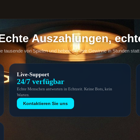
Echte Auszahlungen, echt
ie tausende von Spielen und heben Sie Ihre Gewinne in Stunden statt
Live-Support
24/7 verfügbar
Echte Menschen antworten in Echtzeit. Keine Bots, kein
Warten.
Kontaktieren Sie uns