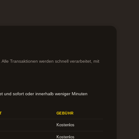
Alle Transaktionen werden schnell verarbeitet, mit
t und sofort oder innerhalb weniger Minuten
T
GEBÜHR
Kostenlos
Kostenlos