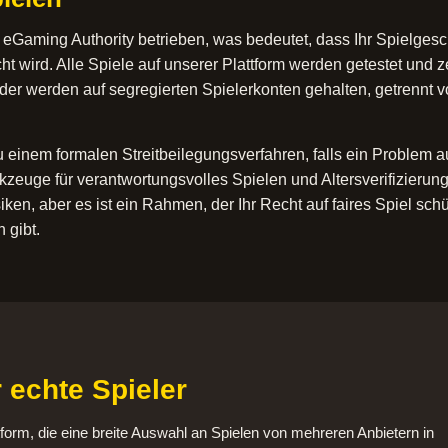
 eGaming Authority betrieben, was bedeutet, dass Ihr Spielges
rd. Alle Spiele auf unserer Plattform werden getestet und zert
der werden auf segregierten Spielerkonten gehalten, getrennt v
inem formalen Streitbeilegungsverfahren, falls ein Problem auf
zeuge für verantwortungsvolles Spielen und Altersverifizierun
iken, aber es ist ein Rahmen, der Ihr Recht auf faires Spiel sch
 gibt.
 echte Spieler
tform, die eine breite Auswahl an Spielen von mehreren Anbietern in