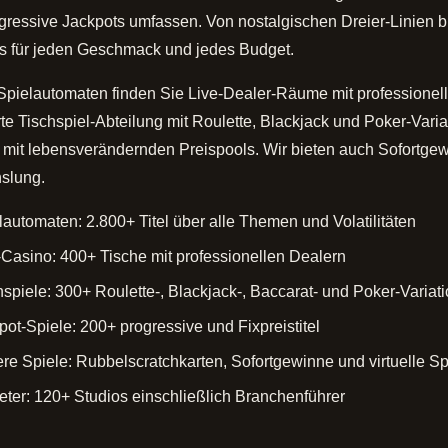
gressive Jackpots umfassen. Von nostalgischen Dreier-Linien b
s für jeden Geschmack und jedes Budget.
pielautomaten finden Sie Live-Dealer-Räume mit professionellen
rte Tischspiel-Abteilung mit Roulette, Blackjack und Poker-Va
 mit lebensverändernden Preispools. Wir bieten auch Sofortgewin
slung.
lautomaten: 2.800+ Titel über alle Themen und Volatilitäten
-Casino: 400+ Tische mit professionellen Dealern
hspiele: 300+ Roulette-, Blackjack-, Baccarat- und Poker-Variat
pot-Spiele: 200+ progressive und Fixpreistitel
re Spiele: Rubbelscratchkarten, Sofortgewinne und virtuelle Sp
eter: 120+ Studios einschließlich Branchenführer