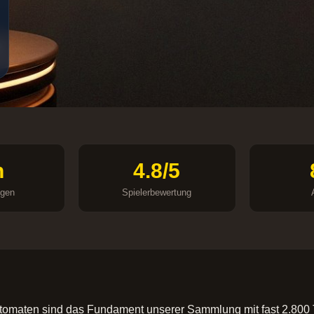
h
4.8/5
ngen
Spielerbewertung
tomaten sind das Fundament unserer Sammlung mit fast 2.800 T