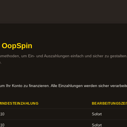
i OopSpin
smethoden, um Ein- und Auszahlungen einfach und sicher zu gestalten. 
.
Ihr Konto zu finanzieren. Alle Einzahlungen werden sicher verarbeite
MINDESTEINZAHLUNG
BEARBEITUNGSZEI
£10
Sofort
£10
Sofort