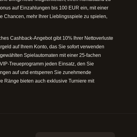
onus auf Einzahlungen bis 100 EUR ein, mit einer
 Chancen, mehr Ihrer Lieblingsspiele zu spielen,
ches Cashback-Angebot gibt 10% Ihrer Nettoverluste
rgeld auf Ihrem Konto, das Sie sofort verwenden
gewählten Spielautomaten mit einer 25-fachen
er VIP-Treueprogramm jeden Einsatz, den Sie
 Rängen auf und entsperren Sie zunehmende
 Ränge bieten auch exklusive Turniere mit