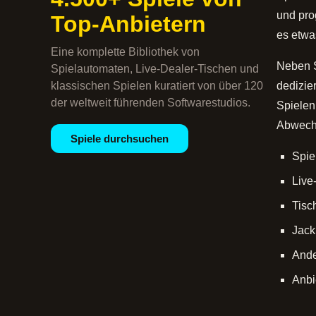
und pro
Top-Anbietern
es etwa
Eine komplette Bibliothek von
Neben S
Spielautomaten, Live-Dealer-Tischen und
klassischen Spielen kuratiert von über 120
dedizie
der weltweit führenden Softwarestudios.
Spielen
Abwech
Spiele durchsuchen
Spie
Live
Tisc
Jack
Ande
Anbi