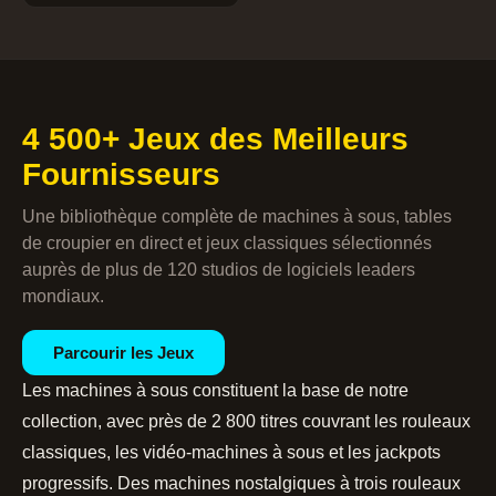
4 500+ Jeux des Meilleurs
Fournisseurs
Une bibliothèque complète de machines à sous, tables
de croupier en direct et jeux classiques sélectionnés
auprès de plus de 120 studios de logiciels leaders
mondiaux.
Parcourir les Jeux
Les machines à sous constituent la base de notre
collection, avec près de 2 800 titres couvrant les rouleaux
classiques, les vidéo-machines à sous et les jackpots
progressifs. Des machines nostalgiques à trois rouleaux