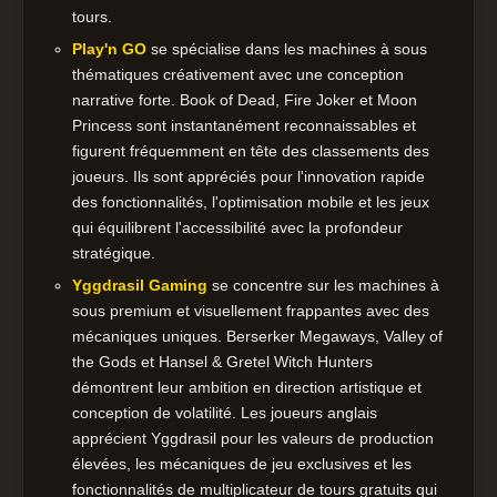
tours.
Play'n GO
se spécialise dans les machines à sous
thématiques créativement avec une conception
narrative forte. Book of Dead, Fire Joker et Moon
Princess sont instantanément reconnaissables et
figurent fréquemment en tête des classements des
joueurs. Ils sont appréciés pour l'innovation rapide
des fonctionnalités, l'optimisation mobile et les jeux
qui équilibrent l'accessibilité avec la profondeur
stratégique.
Yggdrasil Gaming
se concentre sur les machines à
sous premium et visuellement frappantes avec des
mécaniques uniques. Berserker Megaways, Valley of
the Gods et Hansel & Gretel Witch Hunters
démontrent leur ambition en direction artistique et
conception de volatilité. Les joueurs anglais
apprécient Yggdrasil pour les valeurs de production
élevées, les mécaniques de jeu exclusives et les
fonctionnalités de multiplicateur de tours gratuits qui