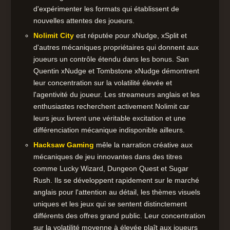
d'expérimenter les formats qui établissent de
nouvelles attentes des joueurs.
Nolimit City
est réputée pour xNudge, xSplit et
d'autres mécaniques propriétaires qui donnent aux
joueurs un contrôle étendu dans les bonus. San
Quentin xNudge et Tombstone xNudge démontrent
leur concentration sur la volatilité élevée et
l'agentivité du joueur. Les streameurs anglais et les
enthusiastes recherchent activement Nolimit car
leurs jeux livrent une véritable excitation et une
différenciation mécanique indisponible ailleurs.
Hacksaw Gaming
mêle la narration créative aux
mécaniques de jeu innovantes dans des titres
comme Lucky Wizard, Dungeon Quest et Sugar
Rush. Ils se développent rapidement sur le marché
anglais pour l'attention au détail, les thèmes visuels
uniques et les jeux qui se sentent distinctement
différents des offres grand public. Leur concentration
sur la volatilité moyenne à élevée plaît aux joueurs