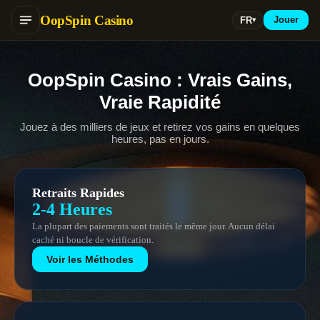
OopSpin Casino
Jouer
FR
▾
OopSpin Casino : Vrais Gains,
Vraie Rapidité
Jouez à des milliers de jeux et retirez vos gains en quelques
heures, pas en jours.
Retraits Rapides
2-4 Heures
La plupart des paiements sont traités le même jour. Aucun délai
caché ni boucle de vérification.
Voir les Méthodes