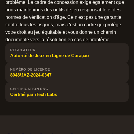
problème. Le cadre de concession exige également que
nous maintenions des outils de jeu responsable et des
normes de vérification d'âge. Ce n'est pas une garantie
contre tous les risques, mais c'est un cadre qui protège
votre droit au jeu équitable et vous donne un chemin
documenté vers la résolution en cas de problème.
RÉGULATEUR
Autorité de Jeux en Ligne de Curaçao
NUMÉRO DE LICENCE
8048/JAZ-2024-0347
CERTIFICATION RNG
Certifié par iTech Labs