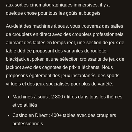
aux sorties cinématographiques immersives, il y a
quelque chose pour tous les goûts et budgets.
Au-delà des machines à sous, vous trouverez des salles
de croupiers en direct avec des croupiers professionnels
animant des tables en temps réel, une section de jeux de
table dédiée proposant des variantes de roulette,
blackjack et poker, et une sélection croissante de jeux de
jackpot avec des cagnotes de prix alléchants. Nous
proposons également des jeux instantanés, des sports
virtuels et des jeux spécialisés pour plus de variété.
Machines à sous : 2 800+ titres dans tous les thèmes
et volatilités
Casino en Direct : 400+ tables avec des croupiers
professionnels