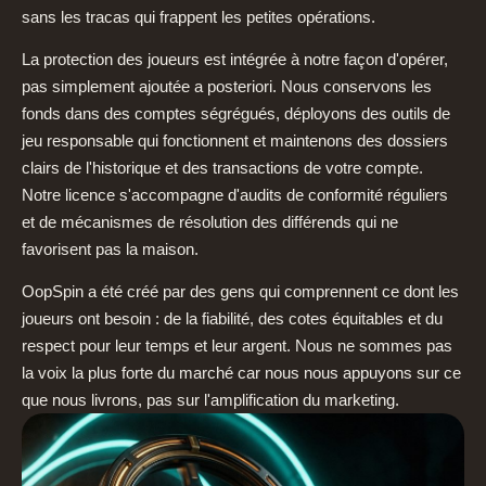
sans les tracas qui frappent les petites opérations.
La protection des joueurs est intégrée à notre façon d'opérer,
pas simplement ajoutée a posteriori. Nous conservons les
fonds dans des comptes ségrégués, déployons des outils de
jeu responsable qui fonctionnent et maintenons des dossiers
clairs de l'historique et des transactions de votre compte.
Notre licence s'accompagne d'audits de conformité réguliers
et de mécanismes de résolution des différends qui ne
favorisent pas la maison.
OopSpin a été créé par des gens qui comprennent ce dont les
joueurs ont besoin : de la fiabilité, des cotes équitables et du
respect pour leur temps et leur argent. Nous ne sommes pas
la voix la plus forte du marché car nous nous appuyons sur ce
que nous livrons, pas sur l'amplification du marketing.