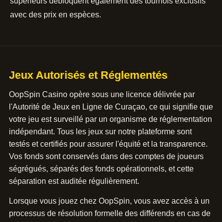
supérieurs débloquent également des tournois exclusifs
avec des prix en espèces.
Jeux Autorisés et Réglementés
OopSpin Casino opère sous une licence délivrée par
l'Autorité de Jeux en Ligne de Curaçao, ce qui signifie que
votre jeu est surveillé par un organisme de réglementation
indépendant. Tous les jeux sur notre plateforme sont
testés et certifiés pour assurer l'équité et la transparence.
Vos fonds sont conservés dans des comptes de joueurs
ségrégués, séparés des fonds opérationnels, et cette
séparation est auditée régulièrement.
Lorsque vous jouez chez OopSpin, vous avez accès à un
processus de résolution formelle des différends en cas de