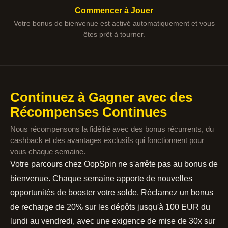
Commencer à Jouer
Votre bonus de bienvenue est activé automatiquement et vous
êtes prêt à tourner.
Continuez à Gagner avec des
Récompenses Continues
Nous récompensons la fidélité avec des bonus récurrents, du
cashback et des avantages exclusifs qui fonctionnent pour
vous chaque semaine.
Votre parcours chez OopSpin ne s'arrête pas au bonus de
bienvenue. Chaque semaine apporte de nouvelles
opportunités de booster votre solde. Réclamez un bonus
de recharge de 20% sur les dépôts jusqu'à 100 EUR du
lundi au vendredi, avec une exigence de mise de 30x sur