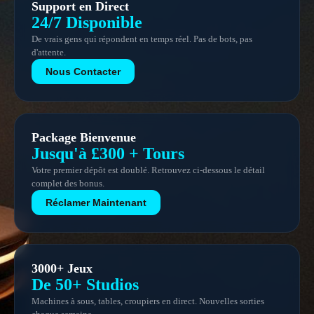
Support en Direct
24/7 Disponible
De vrais gens qui répondent en temps réel. Pas de bots, pas
d'attente.
Nous Contacter
Package Bienvenue
Jusqu'à £300 + Tours
Votre premier dépôt est doublé. Retrouvez ci-dessous le détail
complet des bonus.
Réclamer Maintenant
3000+ Jeux
De 50+ Studios
Machines à sous, tables, croupiers en direct. Nouvelles sorties