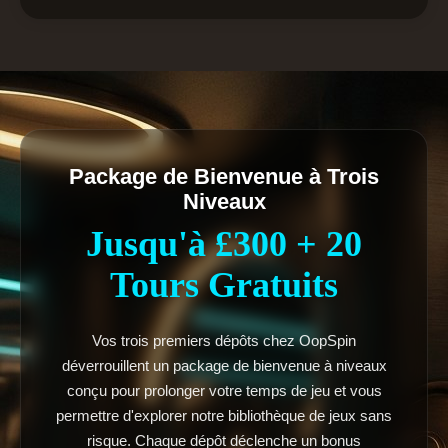
Package de Bienvenue à Trois
Niveaux
Jusqu'à £300 + 20
Tours Gratuits
Vos trois premiers dépôts chez OopSpin
déverrouillent un package de bienvenue à niveaux
conçu pour prolonger votre temps de jeu et vous
permettre d'explorer notre bibliothèque de jeux sans
risque. Chaque dépôt déclenche un bonus