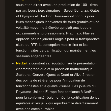
sous et en direct avec une production de 100+ titres
par an. Leurs jeux signature—Sweet Bonanza, Gates
of Olympus et The Dog House—sont connus pour
leurs mécaniques innovantes de tours gratuits et une
volatilité moyenne à élevée qui plaît aux joueurs
occasionnels et professionnels. Pragmatic Play est
apprécié par les joueurs anglais pour la transparence
claire du RTP, la conception mobile-first et les
fonctionnalités de gamification qui maintiennent les
sessions engageantes.
NetEnt
a construit sa réputation sur la présentation
cinématographique et la précision mathématique.
Starburst, Gonzo's Quest et Dead or Alive 2 restent
des points de référence pour l'innovation de
fonctionnalités et la qualité visuelle. Les joueurs du
Royaume-Uni et d'Europe font confiance à NetEnt
pour la conformité réglementée, la certification de jeu
équitable et les jeux qui équilibrent le divertissement
avec des cotes durables.