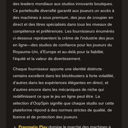
des leaders mondiaux aux studios innovants boutiques.
Ce portefeuille diversifié garantit aux joueurs un accès à
des machines à sous premium, des jeux de croupier en
direct et des titres spécialisés dans tous les niveaux de
compétence et préférences. Les fournisseurs énumérés
ci-dessous représentent la crème de l'industrie des jeux
en ligne—des studios de confiance pour les joueurs du
Royaume-Uni, d'Europe et au-delà pour la fiabilité,
l'équité et la valeur de divertissement.
Chaque fournisseur apporte une identité distincte :
certains excellent dans les blockbusters à forte volatilité,
d'autres dans les expériences élégantes en direct, et
d'autres encore dans les mécaniques de niche qui
redéfinissent ce que le jeu en ligne peut être. La
sélection d'OopSpin signifie que chaque studio sur cette
plateforme répond à des normes strictes de qualité, de
licence et de protection des joueurs.
Pragmatic Play
domine le marché des machines à