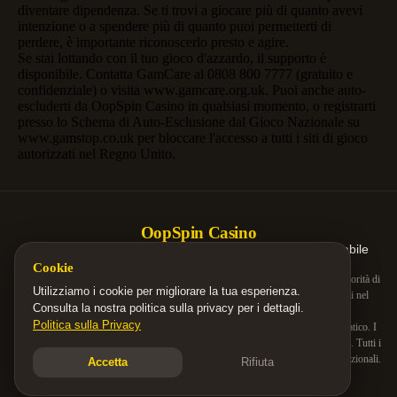
diventare dipendenza. Se ti trovi a giocare più di quanto avevi
intenzione o a spendere più di quanto puoi permetterti di
perdere, è importante riconoscerlo presto e agire.
Se stai lottando con il tuo gioco d'azzardo, il supporto è
disponibile. Contatta GamCare al 0808 800 7777 (gratuito e
confidenziale) o visita www.gamcare.org.uk. Puoi anche auto-
escluderti da OopSpin Casino in qualsiasi momento, o registrarti
presso lo Schema di Auto-Esclusione dal Gioco Nazionale su
www.gamstop.co.uk per bloccare l'accesso a tutti i siti di gioco
autorizzati nel Regno Unito.
OopSpin Casino
Termini e Condizioni
Politica sulla Privacy
Gioco Responsabile
Contattaci
Cookie
OopSpin Casino è gestito da OopSpin Ltd., autorizzato e regolamentato dall'Autorità di
Utilizziamo i cookie per migliorare la tua esperienza.
Gioco di Malta con numero di licenza MGA/B2C/126/2017. Siamo impegnati nel
Consulta la nostra politica sulla privacy per i dettagli.
gioco responsabile. Se stai lottando con il gioco d'azzardo, visita
Politica sulla Privacy
www.begambleaware.org o contatta il Consiglio Nazionale sul Gioco Problematico. I
nostri servizi sono disponibili solo per individui di età pari o superiore a 18 anni. Tutti i
termini e le condizioni si applicano agli account dei giocatori e alle offerte promozionali.
Accetta
Rifiuta
2026 OopSpin Casino. Tutti i diritti riservati.