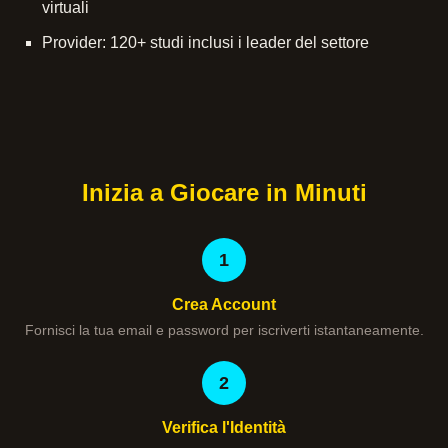
virtuali
Provider: 120+ studi inclusi i leader del settore
Inizia a Giocare in Minuti
1
Crea Account
Fornisci la tua email e password per iscriverti istantaneamente.
2
Verifica l'Identità