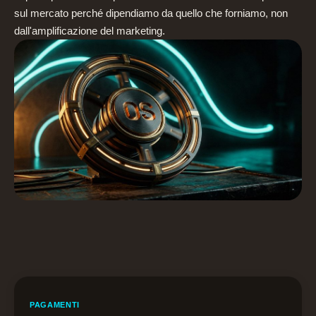
sul mercato perché dipendiamo da quello che forniamo, non
dall'amplificazione del marketing.
PAGAMENTI