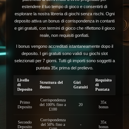
estendere il tuo tempo di gioco e consentirti di
esplorare la nostra libreria di giochi senza rischi. Ogni
deposito attiva un bonus di corrispondenza in contanti
e giri gratuiti, con termini di gioco che riflettono il gioco
reale, non requisiti gonfiati.
I bonus vengono accreditati istantaneamente dopo il
deposito. I giri gratuiti sono validi su giochi slot
selezionati per 7 giorni. Tutti gli importi sono soggetti a
puntata 35x prima del prelievo.
Livello
Requisito
Struttura del
Giri
di
di
Bonus
Gratuiti
Deposito
Puntata
Corrispondenza
Primo
35x
del 100% fino a
20
Deposito
bonus
£100
Corrispondenza
Secondo
35x
del 50% fino a
-
Deposito
bonus