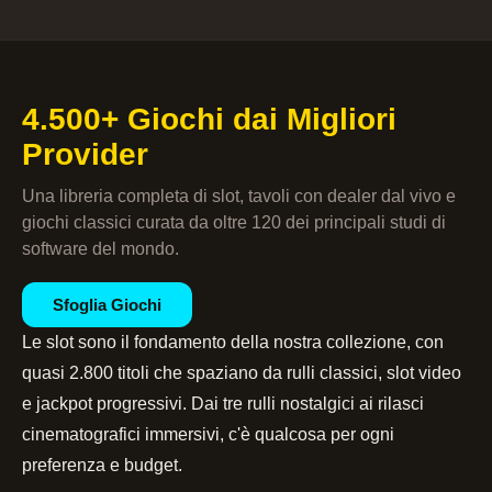
4.500+ Giochi dai Migliori
Provider
Una libreria completa di slot, tavoli con dealer dal vivo e
giochi classici curata da oltre 120 dei principali studi di
software del mondo.
Sfoglia Giochi
Le slot sono il fondamento della nostra collezione, con
quasi 2.800 titoli che spaziano da rulli classici, slot video
e jackpot progressivi. Dai tre rulli nostalgici ai rilasci
cinematografici immersivi, c'è qualcosa per ogni
preferenza e budget.